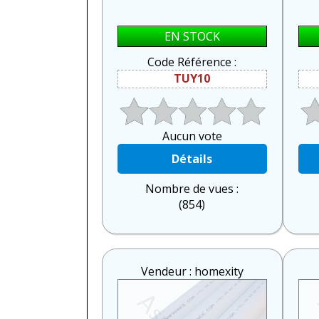
EN STOCK
Code Référence :
TUY10
Aucun vote
Détails
Nombre de vues :
(854)
Vendeur : homexity