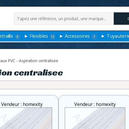
traflex
► Flexibles
► Accessoires
► Tuyauteri
6
12
7
aux PVC - Aspiration centralisee
ion centralisee
Vendeur : homexity
Vendeur : homexity