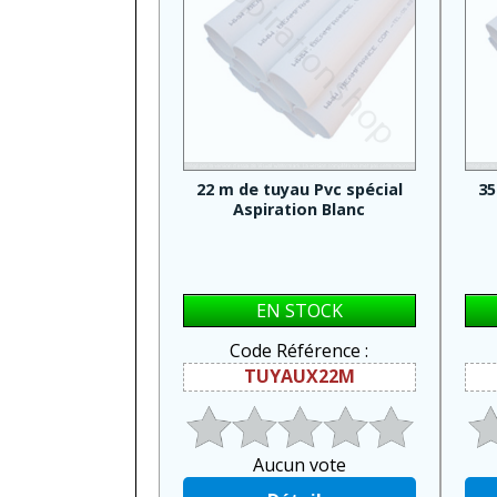
22 m de tuyau Pvc spécial
35
Aspiration Blanc
EN STOCK
Code Référence :
TUYAUX22M
Aucun vote