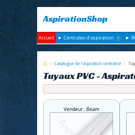
AspirationShop
Accueil
► Centrales d'aspiration
► Re
7
Catalogue de l'aspiration centralisé
Tuy
Tuyaux PVC - Aspirat
Vendeur : Beam