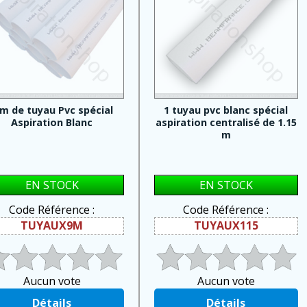
 m de tuyau Pvc spécial
1 tuyau pvc blanc spécial
Aspiration Blanc
aspiration centralisé de 1.15
m
EN STOCK
EN STOCK
Code Référence :
Code Référence :
TUYAUX9M
TUYAUX115
Aucun vote
Aucun vote
Détails
Détails