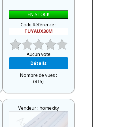
EN STOCK
Code Référence :
TUYAUX30M
Aucun vote
Détails
Nombre de vues :
(815)
Vendeur : homexity