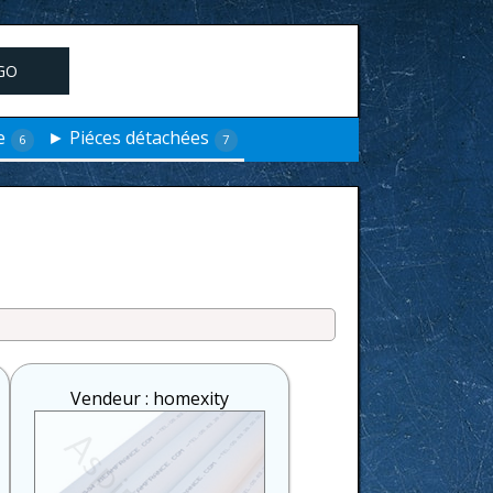
GO
e
► Piéces détachées
6
7
Vendeur : homexity