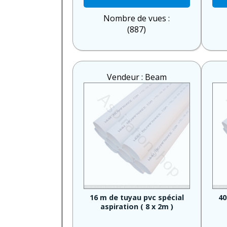
Nombre de vues :
(887)
Vendeur : Beam
16 m de tuyau pvc spécial
40
aspiration ( 8 x 2m )