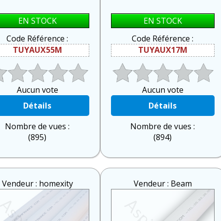
EN STOCK
EN STOCK
Code Référence :
Code Référence :
TUYAUX55M
TUYAUX17M
Aucun vote
Aucun vote
Détails
Détails
Nombre de vues :
Nombre de vues :
(895)
(894)
Vendeur : homexity
Vendeur : Beam