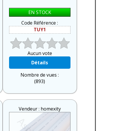
EN STOCK
Code Référence :
TUY1
Aucun vote
Détails
Nombre de vues :
(893)
Vendeur : homexity