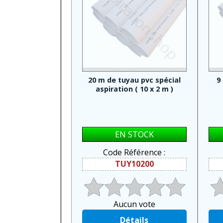
20 m de tuyau pvc spécial
9
aspiration ( 10 x 2 m )
EN STOCK
Code Référence :
TUY10200
Aucun vote
Détails